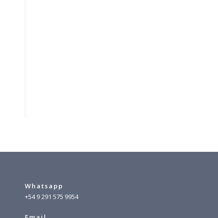
Whatsapp
+54 9 291 575 9954
Email