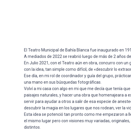
El Teatro Municipal de Bahía Blanca fue inaugurado en 19
A mediados de 2022 se reabrió luego de más de 2 años de
En Julio 2021, con el Teatro aún en obra, concurro con un 
con la idea, tan simple como difícil, de «descubrir lo extrao
Ese día, en mi rol de coordinador y guía del grupo, prác
una mano en sus búsquedas fotográficas.
Volví a mi casa con algo en mi que me decía que tenía que
paisajes naturales, y hacer una obra que homenajeara a este
servir para ayudar a otros a salir de esa especie de aneste
descubrir la magia en los lugares que nos rodean, ver la vi
Esta idea se potenció tan pronto como me empezaron a lle
el mismo lugar pero con visiones muy variadas, originale
distintos.