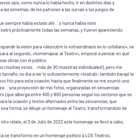
evos ojos, como nunca lo había hecho. Ir en distintos días y
 las simetrías, de los patrones a las curvas o los juegos de
e siempre había estado ahí … y nunca había visto.
l Teatro prácticamente todas las semanas, y fueron apareciendo
andir la visión para «descubrir lo extraordinario en lo cotidiano», se
cara al segundo, «homenajear al Teatro», empecé a pensar en qué
sas obras con el público.
ho muchas veces … más de 30 muestras individuales!), pero me
 tamaño, no iba a ser lo suficientemente «teatral», también barajé la
poco frío para esta ocasión, hasta que finalmente se me ocurrió una
eza … una proyección de mis fotos, organizadas en secuencias
eatro (que alberga entre 400 y 800 personas según los sectores que se
ra la ocasión y textos alternados entre las secuencias, que
de esa forma, se dibuje un homenaje al Teatro, transformándolo de
ro relato, el 3 de Julio de 2022 este homenaje se llevó a cabo,
nca se transformó en un homenaje poético a LOS Teatros,