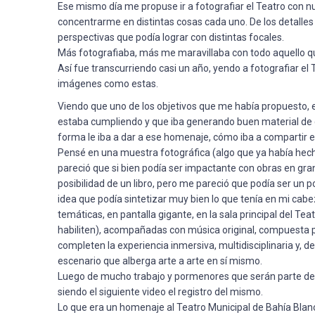
Ese mismo día me propuse ir a fotografiar el Teatro con nu
concentrarme en distintas cosas cada uno. De los detalles a
perspectivas que podía lograr con distintas focales.
Más fotografiaba, más me maravillaba con todo aquello qu
Así fue transcurriendo casi un año, yendo a fotografiar e
imágenes como estas.
Viendo que uno de los objetivos que me había propuesto, exp
estaba cumpliendo y que iba generando buen material de 
forma le iba a dar a ese homenaje, cómo iba a compartir e
Pensé en una muestra fotográfica (algo que ya había hec
pareció que si bien podía ser impactante con obras en gran
posibilidad de un libro, pero me pareció que podía ser un 
idea que podía sintetizar muy bien lo que tenía en mi cab
temáticas, en pantalla gigante, en la sala principal del T
habiliten), acompañadas con música original, compuesta pa
completen la experiencia inmersiva, multidisciplinaria y, 
escenario que alberga arte a arte en sí mismo.
Luego de mucho trabajo y pormenores que serán parte de ot
siendo el siguiente video el registro del mismo.
Lo que era un homenaje al Teatro Municipal de Bahía Bla