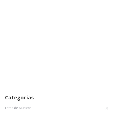
Fotolibro Tertulias Fotográficas
1s23
Proyectos
julio 15, 2023
Proyecto colectivo de las Tertulias Fotográficas de Guille
Giagante, en el primer semestre 2023
LEER MÁS
Categorías
Fotos de Músicos
(7)