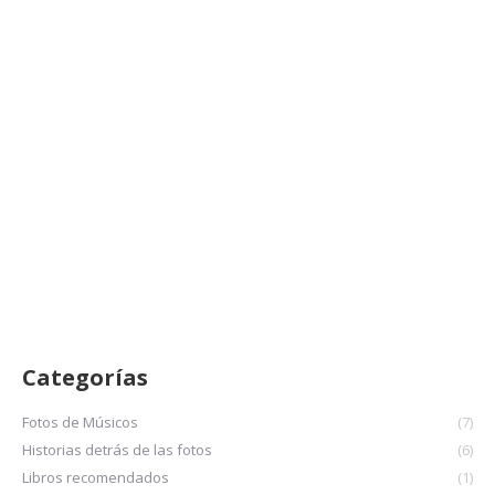
Zoe Gotusso
Fotos de Músicos
abril 10, 2023
Fotos de su show en el Puerto de Bahía Blanca, 15Abr23.
LEER MÁS
Categorías
Fotos de Músicos
(7)
Historias detrás de las fotos
(6)
Libros recomendados
(1)