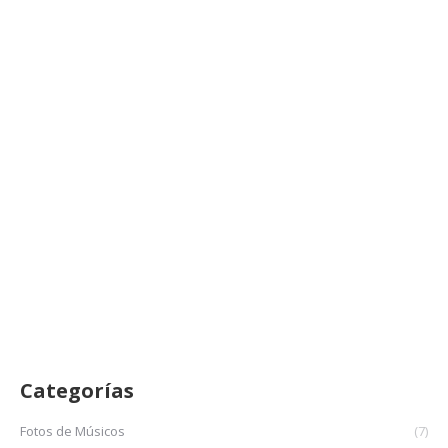
Supernova Jazz Trío Código Xolar
Fotos de Músicos
mayo 8, 2023
Supernova Jazz Trio presentan Código Xolar, Teatro
Municipal Bahía Blanca, 06May23
LEER MÁS
Categorías
Fotos de Músicos
(7)