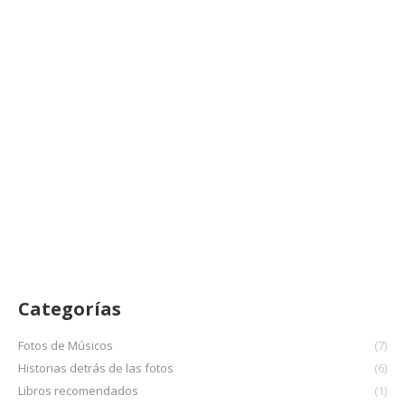
Robert Glasper
Fotos de Músicos
noviembre 11, 2022
Blue Note, NYC, Octubre 2022
LEER MÁS
Categorías
Fotos de Músicos
(7)
Historias detrás de las fotos
(6)
Libros recomendados
(1)