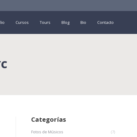
lio
Cursos
Tours
Blog
Bio
Contacto
YC
Categorías
Fotos de Músicos
(7)