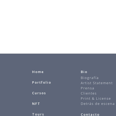
Home
Bio
Biografía
Portfolio
Artist Statement
Prensa
Cursos
Clientes
Print & License
NFT
Detrás de escena
Tours
Contacto