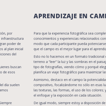
APRENDIZAJE EN CAM
ción, por
Para que la experiencia fotográfica sea comple
 infraestructura
conocimientos y experiencias relacionados con 
 gran poder de
modo que cada participante pueda potenciarse
 al plan inicial
que el campo es el mejor lugar para el aprendiz
iciones del
Esto no lo hacemos en un formato tradicional 
terreno a “leer” la luz y las sombras en el pai
 quienes buscan
tipo de fotografías, viendo cómo y porqué ele
no de esos
planifica un viaje fotográfico para maximizar l
Asimismo, destaco en el campo la potencialida
el día suelen
compositivo, focalizándome no sólo en esas l
 vamos
las texturas, las formas, el uso de los colore
el enfoque y la exposición en cada situación.
 Siempre
De igual modo, siempre estoy a disposición de 