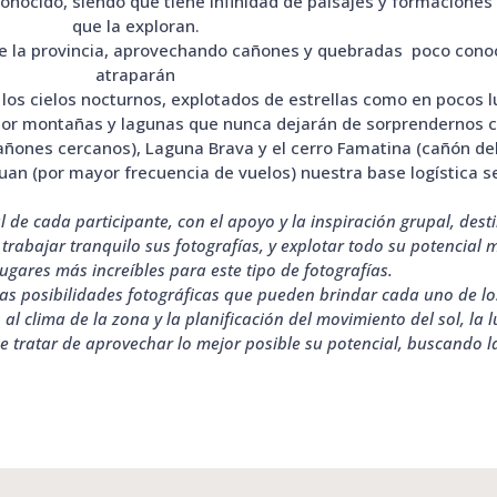
conocido, siendo que tiene infinidad de paisajes y formacione
que la exploran.
de la provincia, aprovechando cañones y quebradas
poco conoc
atraparán
 los cielos nocturnos, explotados de estrellas como en pocos 
or montañas y lagunas que nunca dejarán de sorprendernos co
 cañones cercanos), Laguna Brava y el cerro Famatina (cañón del
uan (por mayor frecuencia de vuelos) nuestra base logística se
de cada participante, con el apoyo y la inspiración grupal, desti
rabajar tranquilo sus fotografías, y explotar todo su potencial
ugares más increíbles para este tipo de fotografías.
s posibilidades fotográficas que pueden brindar cada uno de los 
l clima de la zona y la planificación del movimiento del sol, la lu
de tratar de aprovechar lo mejor posible su potencial, buscando l