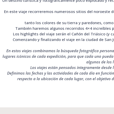
Un destino turística y fotográficamente poco explotado y re
En este viaje recorreremos numerosos sitios del noroeste 
tanto los colores de su tierra y paredones, como
También haremos algunos recorridos 4×4 increíbles p
Los highlights del viaje serán el Cañón del Triásico (y
Comenzando y finalizando el viaje en la ciudad de San J
En estos viajes combinamos la búsqueda fotográfica personal 
lugares icónicos de cada expedición, para que cada uno pueda t
algunos de los l
Los viajes están pensados íntegramente desde la
Definimos las fechas y las actividades de cada día en función a
respecto a la ubicación de cada lugar, con el objetivo 