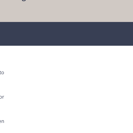
to
or
en