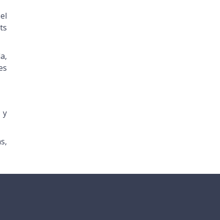
el
ts
a,
es
 y
s,